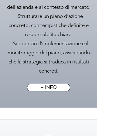
dell’azienda e al contesto di mercato.
- Strutturare un piano d’azione
concreto, con tempistiche definite e
responsabilità chiare.
- Supportare l’implementazione e il
monitoraggio del piano, assicurando
che la strategia si traduca in risultati
concreti.
+ INFO