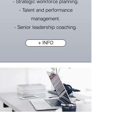
- Strategic workforce planning.
- Talent and performance
management.
- Senior leadership coaching.
+ INFO